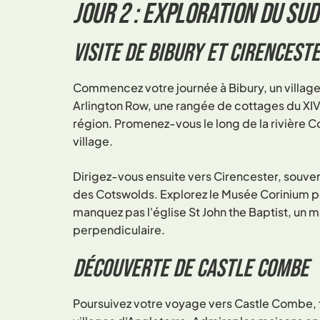
Jour 2 : Exploration du su
Visite de Bibury et Cirencest
Commencez votre journée à Bibury, un villa
Arlington Row, une rangée de cottages du XIV
région. Promenez-vous le long de la rivière C
village.
Dirigez-vous ensuite vers Cirencester, souve
des Cotswolds. Explorez le Musée Corinium pou
manquez pas l'église St John the Baptist, un
perpendiculaire.
Découverte de castle combe
Poursuivez votre voyage vers Castle Combe,