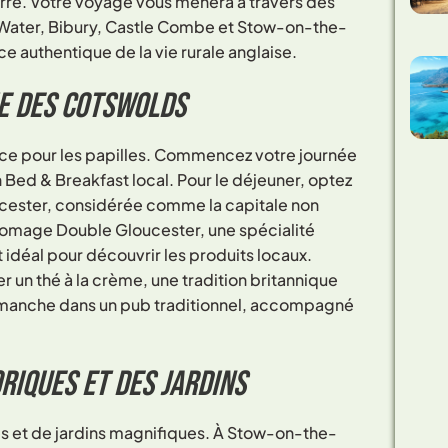
rre. Votre voyage vous mènera à travers des
ater, Bibury, Castle Combe et Stow-on-the-
e authentique de la vie rurale anglaise.
e des Cotswolds
lice pour les papilles. Commencez votre journée
 Bed & Breakfast local. Pour le déjeuner, optez
ncester, considérée comme la capitale non
fromage Double Gloucester, une spécialité
 idéal pour découvrir les produits locaux.
 un thé à la crème, une tradition britannique
 dimanche dans un pub traditionnel, accompagné
riques et des jardins
s et de jardins magnifiques. À Stow-on-the-