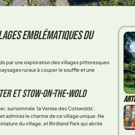
illages emblématiques du
 par une exploration des villages pittoresques
paysages ruraux à couper le souffle et une
ter et Stow-on-the-Wold
ART
er, surnommée 'la Venise des Cotswolds'.
et admirez le charme de ce village unique. Ne
iature du village, et Birdland Park qui abrite