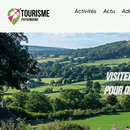
Activités
Actu
Adm
VISITE
POUR O